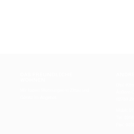
DAS FREUNDLICHE
ANDRE
WOHNEN
Dipl.-Kfm
Wir haben Wohnungen in Zittau und
Äußere O
Görlitz im Angebot.
02763 Zit
Mobil: 0
Tel: 035
Fax: 035