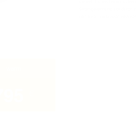
saniert. Es wird eine moder
Stromgewinnung soll durch di
den Stromverbrauch dadurch
warm
795
€