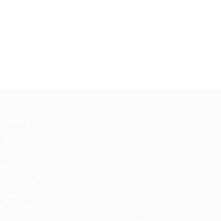
AS BULCSU
ZITTAU
.(FH), M.A.
Mandaustraße 12 + 14
ybiner Straße 3
Äußere Oybiner Straße 1a
tau
Äußere Oybiner Straße 3
171 4237848
Äußere Oybiner Straße 5
83 507 2895
83 507 3971