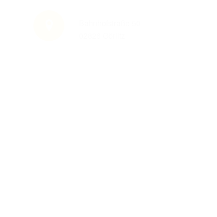
Bahnhofstraße 50
Konsulstraße 37 – 1.
02826 Görlitz
Obergeschoss – 5
Raum