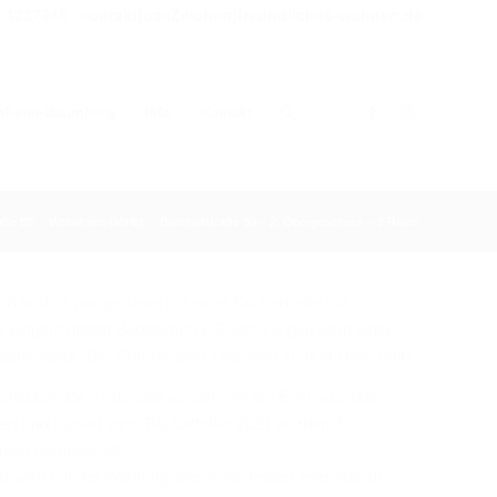
- 4237848
kontakt[dasZeichen]freundliches-wohnen.de
-
nheim-Baumberg
Info
Kontakt
aße 50
/
Wohnheim Görlitz
/
Bahnhofstraße 50 – 2. Obergeschoss – 3 Raum
ß und ist ausgestattet mit einer Küchenzeile mit
l eingerichteten Badezimmer. Ebenfalls gibt es in jeder
stetoilette. Die Zimmer sind zwischen 15 und 18m² groß.
Konsulstraße 37 handelt es sich um ein Eckhaus, das
ert und saniert wird. Bis Oktober 2021 wurden 7
ten hergerichtet.
wird mit der Wahrung aller Vorschriften energetisch