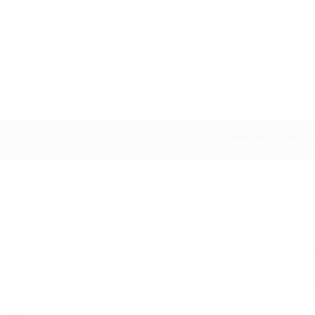
Mobil: 0171 
Home
Zittau
Görlitz
Mo
Du bist hier:
Startseite
/
2. Obergeschoss
/
Bahnhofstr
Die Wohnung ist ca. 95m² gro
Elektrogeräten und einem vol
Wohnung eine zusätzliche Gä
Bei der Bahnhofstraße 50 / 
momentan vollständig renovi
Wohnungen für die Interessen
Das denkmalgeschützte Haus 