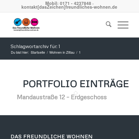
Mobil: 0171 - 4237848
-
kontakt[dasZeichen]freundliches-wohnen.de
Schlagwortarchiv für: 1
Du bist hier:
Startseite
/
Wohnen in Zittau
/
1
PORTFOLIO EINTRÄGE
Mandaustraße 12 – Erdgeschoss
DAS FREUNDLICHE WOHNEN