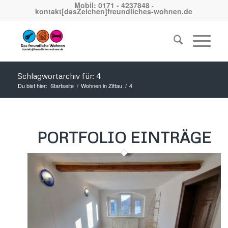
Mobil: 0171 - 4237848
-
kontakt[dasZeichen]freundliches-wohnen.de
Schlagwortarchiv für: 4
Du bist hier:
Startseite
/
Wohnen in Zittau
/
4
PORTFOLIO EINTRÄGE