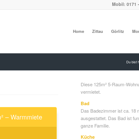
Mobil: 0171 
Home
Zittau
Görlitz
Mo
Du bist h
Diese 125m² 5-Raum-Wohnun
vermietet.
Bad
Das Badezimmer ist ca. 18 
² – Warmmiete
ausgestattet. Das Bad ist funk
ganze Familie.
Küche