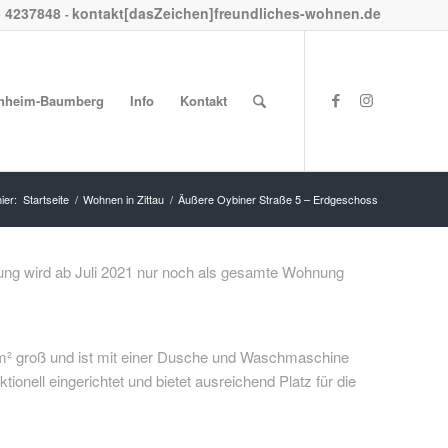
- 4237848
kontakt[dasZeichen]freundliches-wohnen.de
-
nheim-Baumberg
Info
Kontakt
ier:
Startseite
/
Wohnen in Zittau
/
Äußere Oybiner Straße 5 – Erdgeschoss
g wird ab Juli 2021 nur noch als gesamte Wohnung
m² groß und ist mit einer Dusche und Waschmaschine
tionell eingerichtet und bietet ausreichend Platz für die