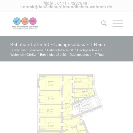
Mobil: 0171 - 4237848
-
kontakt[dasZeichen]freundliches-wohnen.de
Bahnhofstraße 50 – Dachgeschoss – 7 Raum
Du bist hier:
Startseite
/
Bahnhofstraße 50
/
Dachgeschoss
/
Wohnheim Görlitz
/
Bahnhofstraße 50 – Dachgeschoss – 7 Raum