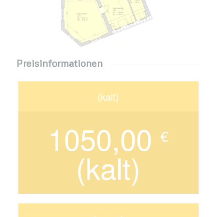
Preisinformationen
(kalt)
1050,00
€
(kalt)