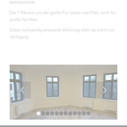
betriebsbereit.
Die 7 Räume und der große Flur bieten viel Platz auch für
große Familien.
Diese hochwertig renovierte Wohnung steht ab sofort zur
Verfügung.
1
2
3
4
5
6
7
8
9
10
11
12