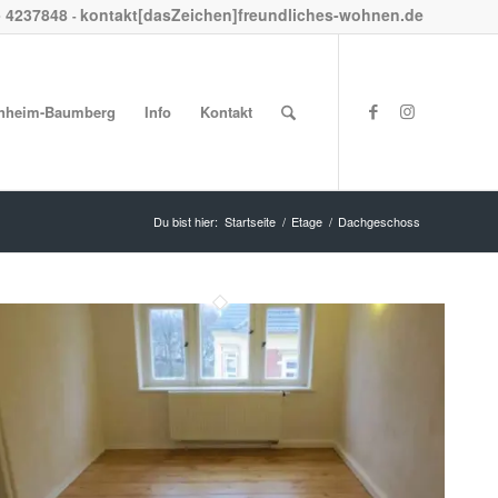
- 4237848
kontakt[dasZeichen]freundliches-wohnen.de
-
nheim-Baumberg
Info
Kontakt
Du bist hier:
Startseite
/
Etage
/
Dachgeschoss